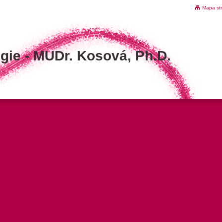
Mapa st
gie - MUDr. Kosová‚ Ph.D.