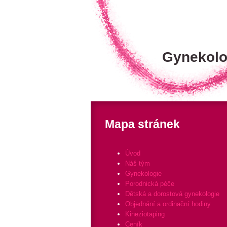
Gynekolo
Mapa stránek
Úvod
Náš tým
Gynekologie
Porodnická péče
Dětská a dorostová gynekologie
Objednání a ordinační hodiny
Kineziotaping
Ceník