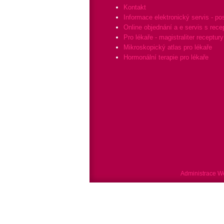
Kontakt
Informace elektronický servis - po
Online objednání a e servis s rece
Pro lékaře - magistraliter receptury
Mikroskopický atlas pro lékaře
Hormonální terapie pro lékaře
Administrace 