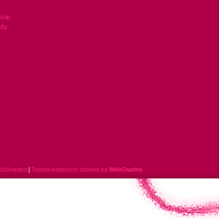
stup
pty
WebSnadno
|
Tvorba webových stránek na
WebSnadno