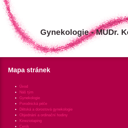
Gynekologie - MUDr. K
Mapa stránek
Úvod
Náš tým
Gynekologie
Porodnická péče
Dětská a dorostová gynekologie
Objednání a ordinační hodiny
Kineziotaping
Ceník